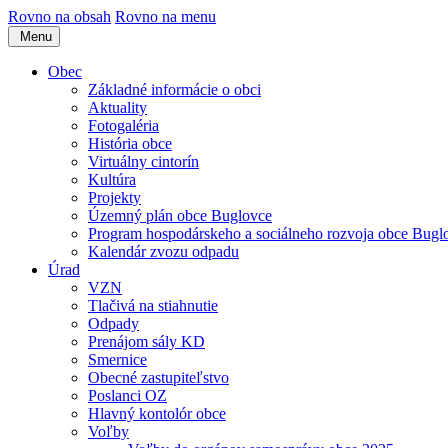
Rovno na obsah
Rovno na menu
Menu
Obec
Základné informácie o obci
Aktuality
Fotogaléria
História obce
Virtuálny cintorín
Kultúra
Projekty
Územný plán obce Buglovce
Program hospodárskeho a sociálneho rozvoja obce Bugl
Kalendár zvozu odpadu
Úrad
VZN
Tlačivá na stiahnutie
Odpady
Prenájom sály KD
Smernice
Obecné zastupiteľstvo
Poslanci OZ
Hlavný kontolór obce
Voľby