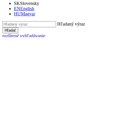
SK
Slovensky
EN
English
HU
Magyar
Hľadaný výraz
Hľadať
rozšírené vyhľadávanie
Virtuálny cintorín
Prenájom sály
Seniori
Úradná tabuľa
Úvodná stránka
Zverejňovanie
Zmluvy, faktúry, objednávky
Faktúry
Detail faktúry 16161
Detail faktúry 16161
Zmluvy
|
Objednávky