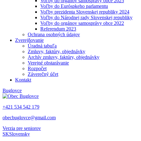
Voľby do orgánov samosprávy obce 2025
Voľby do Euróspkeho parlamentu
Voľby prezidenta Slovenskej republiky 2024
Voľby do Národnej rady Slovenskej republiky
Voľby do orgánov samosprávy obce 2022
Referendum 2023
Ochrana osobných údajov
Zverejňovanie
Úradná tabuľa
Zmluvy, faktúry, objednávky
Archív zmluvy, faktúry, objednávky
Verejné obstarávanie
Rozpočet
Záverečný účet
Kontakt
Buglovce
+421 534 542 179
obecbuglovce@gmail.com
Verzia pre seniorov
SK
Slovensky