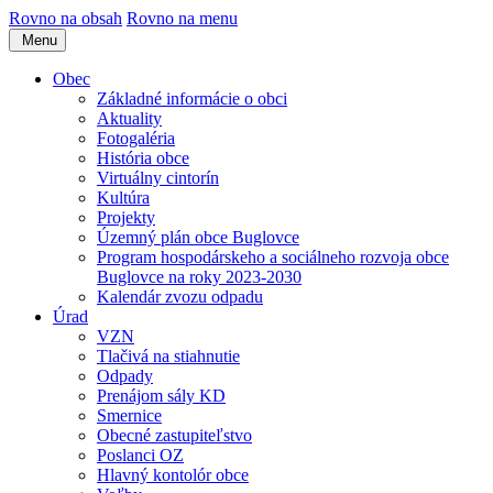
Rovno na obsah
Rovno na menu
Menu
Obec
Základné informácie o obci
Aktuality
Fotogaléria
História obce
Virtuálny cintorín
Kultúra
Projekty
Územný plán obce Buglovce
Program hospodárskeho a sociálneho rozvoja obce
Buglovce na roky 2023-2030
Kalendár zvozu odpadu
Úrad
VZN
Tlačivá na stiahnutie
Odpady
Prenájom sály KD
Smernice
Obecné zastupiteľstvo
Poslanci OZ
Hlavný kontolór obce