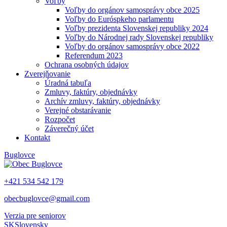
Voľby
Voľby do orgánov samosprávy obce 2025
Voľby do Euróspkeho parlamentu
Voľby prezidenta Slovenskej republiky 2024
Voľby do Národnej rady Slovenskej republiky
Voľby do orgánov samosprávy obce 2022
Referendum 2023
Ochrana osobných údajov
Zverejňovanie
Úradná tabuľa
Zmluvy, faktúry, objednávky
Archív zmluvy, faktúry, objednávky
Verejné obstarávanie
Rozpočet
Záverečný účet
Kontakt
Buglovce
+421 534 542 179
obecbuglovce@gmail.com
Verzia pre seniorov
SK
Slovensky