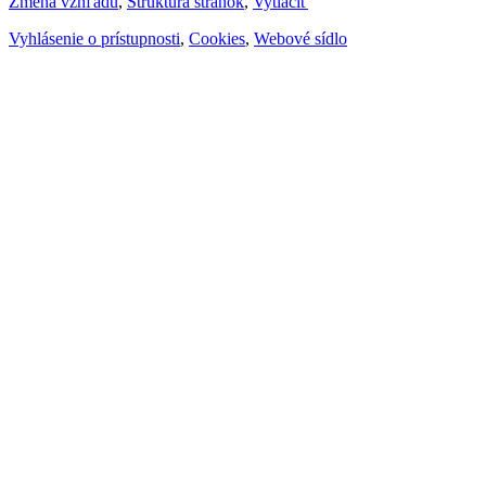
Zmena vzhľadu
,
Štruktúra stránok
,
Vytlačiť
Vyhlásenie o prístupnosti
,
Cookies
,
Webové sídlo