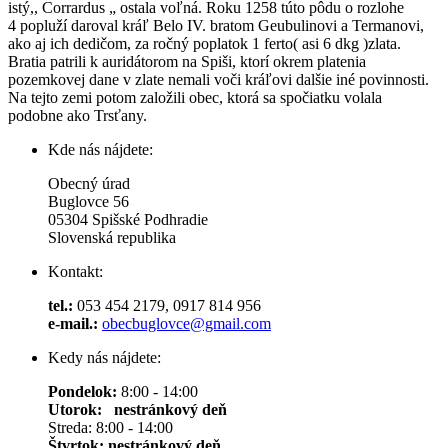
istý,, Corrardus „ ostala voľná. Roku 1258 túto pôdu o rozlohe
4 popluží daroval kráľ Belo IV. bratom Geubulinovi a Termanovi,
ako aj ich dedičom, za ročný poplatok 1 ferto( asi 6 dkg )zlata.
Bratia patrili k auridátorom na Spiši, ktorí okrem platenia
pozemkovej dane v zlate nemali voči kráľovi dalšie iné povinnosti.
Na tejto zemi potom založili obec, ktorá sa spočiatku volala
podobne ako Trsťany.
Kde nás nájdete:
Obecný úrad
Buglovce 56
05304 Spišské Podhradie
Slovenská republika
Kontakt:
tel.:
053 454 2179, 0917 814 956
e-mail.:
obecbuglovce@gmail.com
Kedy nás nájdete:
Pondelok:
8:00 - 14:00
Utorok: nestránkový deň
Streda: 8:00 - 14:00
Štvrtok:
nestránkový deň