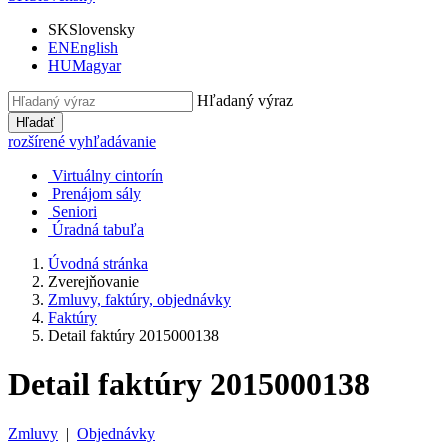
SK
Slovensky
EN
English
HU
Magyar
Hľadaný výraz
Hľadať
rozšírené vyhľadávanie
Virtuálny cintorín
Prenájom sály
Seniori
Úradná tabuľa
Úvodná stránka
Zverejňovanie
Zmluvy, faktúry, objednávky
Faktúry
Detail faktúry 2015000138
Detail faktúry 2015000138
Zmluvy
|
Objednávky