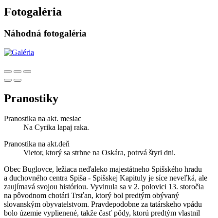
Fotogaléria
Náhodná fotogaléria
Pranostiky
Pranostika na akt. mesiac
Na Cyrika lapaj raka.
Pranostika na akt.deň
Vietor, ktorý sa strhne na Oskára, potrvá štyri dni.
Obec Buglovce, ležiaca neďaleko majestátneho Spišského hradu
a duchovného centra Spiša - Spišskej Kapituly je síce neveľká, ale
zaujímavá svojou históriou. Vyvinula sa v 2. polovici 13. storočia
na pôvodnom chotári Trsťan, ktorý bol predtým obývaný
slovanským obyvatelstvom. Pravdepodobne za tatárskeho vpádu
bolo územie vyplienené, takže časť pôdy, ktorú predtým vlastnil