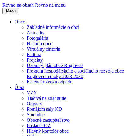
Rovno na obsah
Rovno na menu
Menu
Obec
Základné informácie o obci
Aktuality
Fotogaléria
História obce
Virtuálny cintorín
Kultúra
Projekty
Územný plán obce Buglovce
Program hospodárskeho a sociálneho rozvoja obce
Buglovce na roky 2023-2030
Kalendár zvozu odpadu
Úrad
VZN
Tlačivá na stiahnutie
Odpady
Prenájom sály KD
Smernice
Obecné zastupiteľstvo
Poslanci OZ
Hlavný kontolór obce