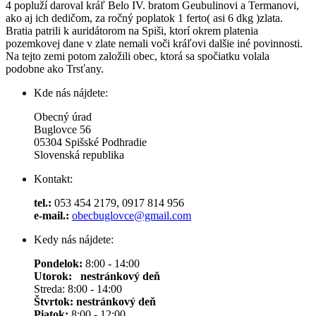
4 popluží daroval kráľ Belo IV. bratom Geubulinovi a Termanovi,
ako aj ich dedičom, za ročný poplatok 1 ferto( asi 6 dkg )zlata.
Bratia patrili k auridátorom na Spiši, ktorí okrem platenia
pozemkovej dane v zlate nemali voči kráľovi dalšie iné povinnosti.
Na tejto zemi potom založili obec, ktorá sa spočiatku volala
podobne ako Trsťany.
Kde nás nájdete:
Obecný úrad
Buglovce 56
05304 Spišské Podhradie
Slovenská republika
Kontakt:
tel.:
053 454 2179, 0917 814 956
e-mail.:
obecbuglovce@gmail.com
Kedy nás nájdete:
Pondelok:
8:00 - 14:00
Utorok: nestránkový deň
Streda: 8:00 - 14:00
Štvrtok:
nestránkový deň
Piatok:
8:00 - 12:00