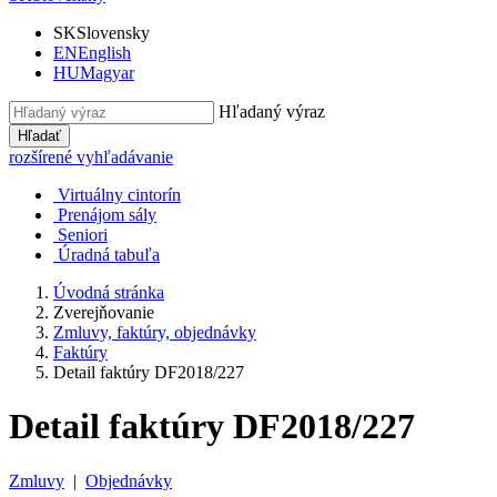
SK
Slovensky
EN
English
HU
Magyar
Hľadaný výraz
Hľadať
rozšírené vyhľadávanie
Virtuálny cintorín
Prenájom sály
Seniori
Úradná tabuľa
Úvodná stránka
Zverejňovanie
Zmluvy, faktúry, objednávky
Faktúry
Detail faktúry DF2018/227
Detail faktúry DF2018/227
Zmluvy
|
Objednávky