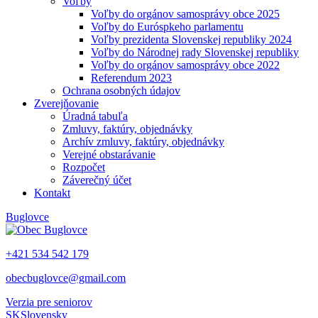
Voľby
Voľby do orgánov samosprávy obce 2025
Voľby do Euróspkeho parlamentu
Voľby prezidenta Slovenskej republiky 2024
Voľby do Národnej rady Slovenskej republiky
Voľby do orgánov samosprávy obce 2022
Referendum 2023
Ochrana osobných údajov
Zverejňovanie
Úradná tabuľa
Zmluvy, faktúry, objednávky
Archív zmluvy, faktúry, objednávky
Verejné obstarávanie
Rozpočet
Záverečný účet
Kontakt
Buglovce
+421 534 542 179
obecbuglovce@gmail.com
Verzia pre seniorov
SK
Slovensky