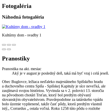
Fotogaléria
Náhodná fotogaléria
Kultúrny dom - svadby 1
Pranostiky
Pranostika na akt. mesiac
Aký je v august je posledný deň, taká má byť vraj i celá jeseň.
Obec Buglovce, ležiaca neďaleko majestátneho Spišského hradu
a duchovného centra Spiša - Spišskej Kapituly je síce neveľká, ale
zaujímavá svojou históriou. Vyvinula sa v 2. polovici 13. storočia
na pôvodnom chotári Trsťan, ktorý bol predtým obývaný
slovanským obyvatelstvom. Pravdepodobne za tatárskeho vpádu
bolo územie vyplienené, takže časť pôdy, ktorú predtým vlastnil
istý,, Corrardus „ ostala voľná. Roku 1258 túto pôdu o rozlohe