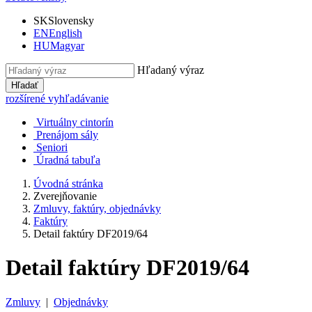
SK
Slovensky
EN
English
HU
Magyar
Hľadaný výraz
Hľadať
rozšírené vyhľadávanie
Virtuálny cintorín
Prenájom sály
Seniori
Úradná tabuľa
Úvodná stránka
Zverejňovanie
Zmluvy, faktúry, objednávky
Faktúry
Detail faktúry DF2019/64
Detail faktúry DF2019/64
Zmluvy
|
Objednávky