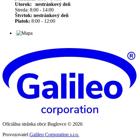
Utorok: nestránkový deň
Streda: 8:00 - 14:00
Štvrtok:
nestránkový deň
Piatok:
8:00 - 12:00
Oficiálna stránka obce Buglovce © 2026
Provozovatel
Galileo Corporation s.r.o.