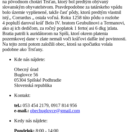
na pôvodnom chotári Trsťan, ktorý bol predtým obývaný
slovanským obyvatelstvom. Pravdepodobne za tatárskeho vpádu
bolo územie vyplienené, takže časť pôdy, ktorú predtým vlastnil
istý,, Corrardus „ ostala voľná. Roku 1258 túto pôdu o rozlohe
4 popluží daroval kráľ Belo IV. bratom Geubulinovi a Termanovi,
ako aj ich dedičom, za ročný poplatok 1 ferto( asi 6 dkg )zlata.
Bratia patrili k auridátorom na Spiši, ktorí okrem platenia
pozemkovej dane v zlate nemali voči kráľovi dalšie iné povinnosti.
Na tejto zemi potom založili obec, ktorá sa spočiatku volala
podobne ako Trsťany.
Kde nás nájdete:
Obecný úrad
Buglovce 56
05304 Spišské Podhradie
Slovenská republika
Kontakt:
tel.:
053 454 2179, 0917 814 956
e-mail.:
obecbuglovce@gmail.com
Kedy nás nájdete:
Pondelok:
8:00 - 14:00