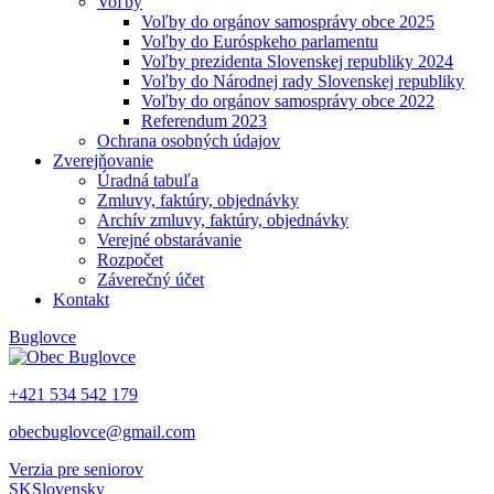
Voľby
Voľby do orgánov samosprávy obce 2025
Voľby do Euróspkeho parlamentu
Voľby prezidenta Slovenskej republiky 2024
Voľby do Národnej rady Slovenskej republiky
Voľby do orgánov samosprávy obce 2022
Referendum 2023
Ochrana osobných údajov
Zverejňovanie
Úradná tabuľa
Zmluvy, faktúry, objednávky
Archív zmluvy, faktúry, objednávky
Verejné obstarávanie
Rozpočet
Záverečný účet
Kontakt
Buglovce
+421 534 542 179
obecbuglovce@gmail.com
Verzia pre seniorov
SK
Slovensky