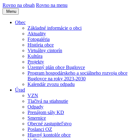
Rovno na obsah
Rovno na menu
Menu
Obec
Základné informácie o obci
Aktuality
Fotogaléria
História obce
Virtuálny cintorín
Kultúra
Projekty
Územný plán obce Buglovce
Program hospodárskeho a sociálneho rozvoja obce
Buglovce na roky 2023-2030
Kalendár zvozu odpadu
Úrad
VZN
Tlačivá na stiahnutie
Odpady
Prenájom sály KD
Smernice
Obecné zastupiteľstvo
Poslanci OZ
Hlavný kontolór obce