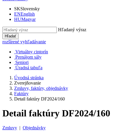
SK
Slovensky
EN
English
HU
Magyar
Hľadaný výraz
Hľadať
rozšírené vyhľadávanie
Virtuálny cintorín
Prenájom sály
Seniori
Úradná tabuľa
Úvodná stránka
Zverejňovanie
Zmluvy, faktúry, objednávky
Faktúry
Detail faktúry DF2024/160
Detail faktúry DF2024/160
Zmluvy
|
Objednávky