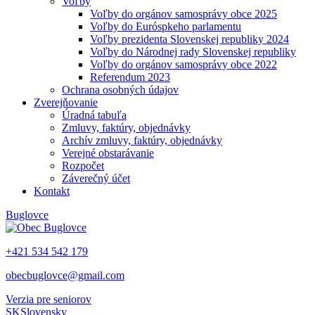
Voľby
Voľby do orgánov samosprávy obce 2025
Voľby do Euróspkeho parlamentu
Voľby prezidenta Slovenskej republiky 2024
Voľby do Národnej rady Slovenskej republiky
Voľby do orgánov samosprávy obce 2022
Referendum 2023
Ochrana osobných údajov
Zverejňovanie
Úradná tabuľa
Zmluvy, faktúry, objednávky
Archív zmluvy, faktúry, objednávky
Verejné obstarávanie
Rozpočet
Záverečný účet
Kontakt
Buglovce
+421 534 542 179
obecbuglovce@gmail.com
Verzia pre seniorov
SK
Slovensky