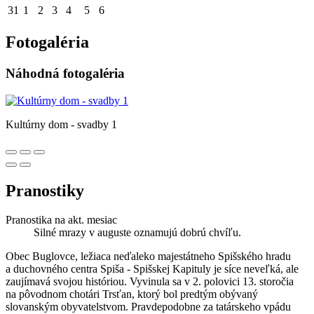
31
1
2
3
4
5
6
Fotogaléria
Náhodná fotogaléria
Kultúrny dom - svadby 1
Pranostiky
Pranostika na akt. mesiac
Silné mrazy v auguste oznamujú dobrú chvíľu.
Obec Buglovce, ležiaca neďaleko majestátneho Spišského hradu
a duchovného centra Spiša - Spišskej Kapituly je síce neveľká, ale
zaujímavá svojou históriou. Vyvinula sa v 2. polovici 13. storočia
na pôvodnom chotári Trsťan, ktorý bol predtým obývaný
slovanským obyvatelstvom. Pravdepodobne za tatárskeho vpádu