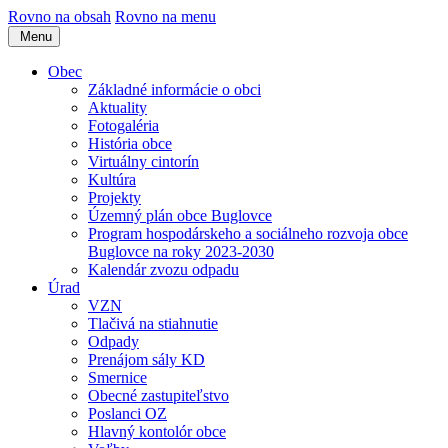
Rovno na obsah
Rovno na menu
Menu
Obec
Základné informácie o obci
Aktuality
Fotogaléria
História obce
Virtuálny cintorín
Kultúra
Projekty
Územný plán obce Buglovce
Program hospodárskeho a sociálneho rozvoja obce
Buglovce na roky 2023-2030
Kalendár zvozu odpadu
Úrad
VZN
Tlačivá na stiahnutie
Odpady
Prenájom sály KD
Smernice
Obecné zastupiteľstvo
Poslanci OZ
Hlavný kontolór obce