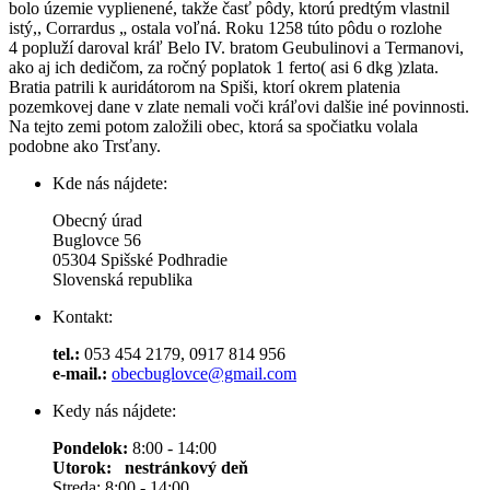
bolo územie vyplienené, takže časť pôdy, ktorú predtým vlastnil
istý,, Corrardus „ ostala voľná. Roku 1258 túto pôdu o rozlohe
4 popluží daroval kráľ Belo IV. bratom Geubulinovi a Termanovi,
ako aj ich dedičom, za ročný poplatok 1 ferto( asi 6 dkg )zlata.
Bratia patrili k auridátorom na Spiši, ktorí okrem platenia
pozemkovej dane v zlate nemali voči kráľovi dalšie iné povinnosti.
Na tejto zemi potom založili obec, ktorá sa spočiatku volala
podobne ako Trsťany.
Kde nás nájdete:
Obecný úrad
Buglovce 56
05304 Spišské Podhradie
Slovenská republika
Kontakt:
tel.:
053 454 2179, 0917 814 956
e-mail.:
obecbuglovce@gmail.com
Kedy nás nájdete:
Pondelok:
8:00 - 14:00
Utorok: nestránkový deň
Streda: 8:00 - 14:00