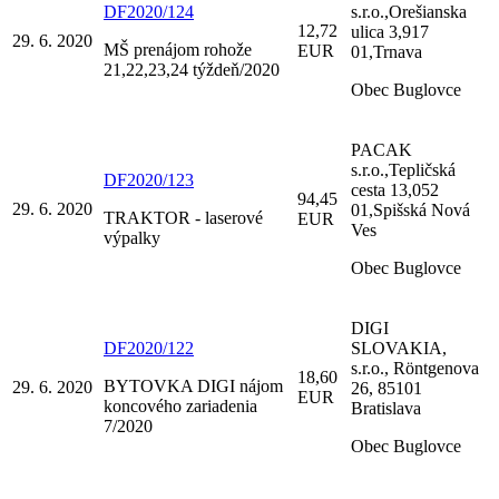
DF2020/124
s.r.o.,Orešianska
12,72
ulica 3,917
29. 6. 2020
MŠ prenájom rohože
EUR
01,Trnava
21,22,23,24 týždeň/2020
Obec Buglovce
PACAK
s.r.o.,Tepličská
DF2020/123
cesta 13,052
94,45
29. 6. 2020
01,Spišská Nová
TRAKTOR - laserové
EUR
Ves
výpalky
Obec Buglovce
DIGI
DF2020/122
SLOVAKIA,
s.r.o., Röntgenova
18,60
BYTOVKA DIGI nájom
29. 6. 2020
26, 85101
EUR
koncového zariadenia
Bratislava
7/2020
Obec Buglovce