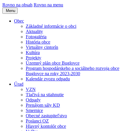
Rovno na obsah
Rovno na menu
Menu
Obec
Základné informácie o obci
Aktuality
Fotogaléria
História obce
Virtuálny cintorín
Kultúra
Projekty
Územný plán obce Buglovce
Program hospodárskeho a sociálneho rozvoja obce
Buglovce na roky 2023-2030
Kalendár zvozu odpadu
Úrad
VZN
Tlačivá na stiahnutie
Odpady
Prenájom sály KD
Smernice
Obecné zastupiteľstvo
Poslanci OZ
Hlavný kontolór obce