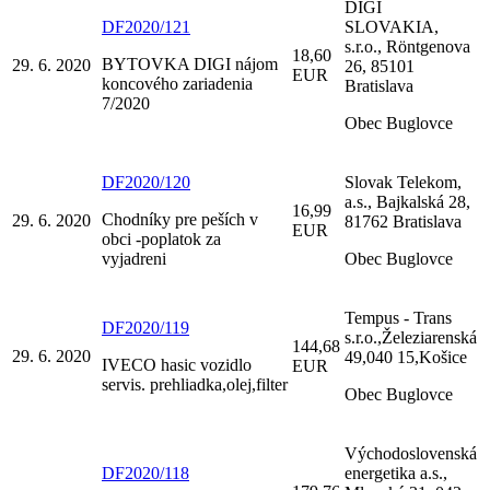
DIGI
DF2020/121
SLOVAKIA,
s.r.o., Röntgenova
18,60
BYTOVKA DIGI nájom
29. 6. 2020
26, 85101
EUR
koncového zariadenia
Bratislava
7/2020
Obec Buglovce
DF2020/120
Slovak Telekom,
a.s., Bajkalská 28,
16,99
Chodníky pre peších v
29. 6. 2020
81762 Bratislava
EUR
obci -poplatok za
vyjadreni
Obec Buglovce
Tempus - Trans
DF2020/119
s.r.o.,Železiarenská
144,68
29. 6. 2020
49,040 15,Košice
IVECO hasic vozidlo
EUR
servis. prehliadka,olej,filter
Obec Buglovce
Východoslovenská
DF2020/118
energetika a.s.,