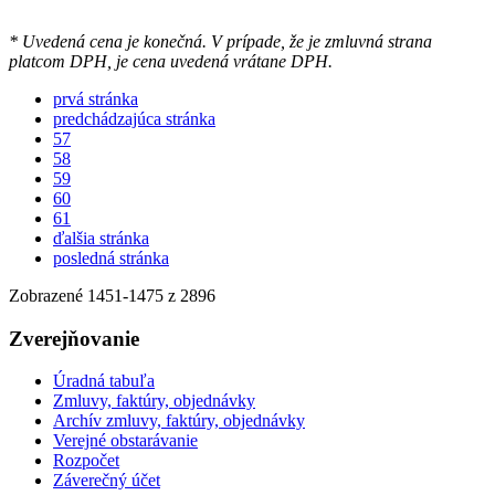
* Uvedená cena je konečná. V prípade, že je zmluvná strana
platcom DPH, je cena uvedená vrátane DPH.
prvá stránka
predchádzajúca stránka
57
58
59
60
61
ďalšia stránka
posledná stránka
Zobrazené
1451
-
1475
z 2896
Zverejňovanie
Úradná tabuľa
Zmluvy, faktúry, objednávky
Archív zmluvy, faktúry, objednávky
Verejné obstarávanie
Rozpočet
Záverečný účet