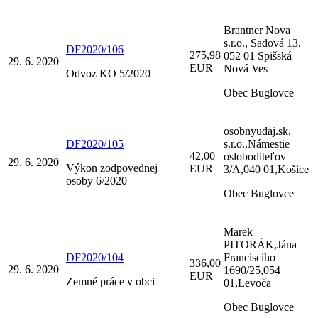
Brantner Nova
s.r.o., Sadová 13,
DF2020/106
275,98
052 01 Spišská
29. 6. 2020
EUR
Nová Ves
Odvoz KO 5/2020
Obec Buglovce
osobnyudaj.sk,
DF2020/105
s.r.o.,Námestie
42,00
osloboditeľov
29. 6. 2020
Výkon zodpovednej
EUR
3/A,040 01,Košice
osoby 6/2020
Obec Buglovce
Marek
PITORÁK,Jána
DF2020/104
Francisciho
336,00
29. 6. 2020
1690/25,054
EUR
Zemné práce v obci
01,Levoča
Obec Buglovce