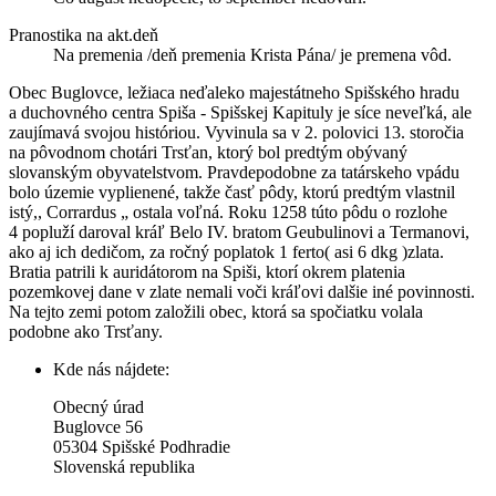
Pranostika na akt.deň
Na premenia /deň premenia Krista Pána/ je premena vôd.
Obec Buglovce, ležiaca neďaleko majestátneho Spišského hradu
a duchovného centra Spiša - Spišskej Kapituly je síce neveľká, ale
zaujímavá svojou históriou. Vyvinula sa v 2. polovici 13. storočia
na pôvodnom chotári Trsťan, ktorý bol predtým obývaný
slovanským obyvatelstvom. Pravdepodobne za tatárskeho vpádu
bolo územie vyplienené, takže časť pôdy, ktorú predtým vlastnil
istý,, Corrardus „ ostala voľná. Roku 1258 túto pôdu o rozlohe
4 popluží daroval kráľ Belo IV. bratom Geubulinovi a Termanovi,
ako aj ich dedičom, za ročný poplatok 1 ferto( asi 6 dkg )zlata.
Bratia patrili k auridátorom na Spiši, ktorí okrem platenia
pozemkovej dane v zlate nemali voči kráľovi dalšie iné povinnosti.
Na tejto zemi potom založili obec, ktorá sa spočiatku volala
podobne ako Trsťany.
Kde nás nájdete:
Obecný úrad
Buglovce 56
05304 Spišské Podhradie
Slovenská republika