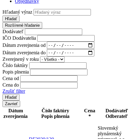
Objednávky
Hľadaný výraz
Hľadať
Rozšírené hľadanie
Dodávateľ
IČO Dodávatelia
Dátum zverejnenia od
Dátum zverejnenia do
Zverejnený v roku
Číslo faktúry
Popis plnenia
Cena od
Cena do
Zrušiť filter
Zavrieť
Dátum
Číslo faktúry
Cena
Dodávateľ
zverejnenia
Popis plnenia
*
Odberateľ
Slovenský
plynárenský