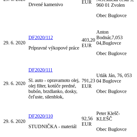
EUR
Drvené kamenivo
960 01 Zvolen
Obec Buglovce
Anton
DF2020/112
Bodnár,7,053
403,20
29. 6. 2020
04,Buglovce
EUR
Prípravné výkopové práce
Obec Buglovce
DF2020/111
Utlák Ján, 76, 053
Sl. auto - opravamoto olej,
791,23
04 Buglovce
29. 6. 2020
olej filter, kotúče predné,
EUR
bubón, brzdlanko, dosky,
Obec Buglovce
čeľuste, silenblok,
Peter Klešč-
DF2020/110
92,56
KLEŠČ
29. 6. 2020
EUR
STUDNIČKA - materiál
Obec Buglovce