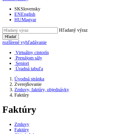
SK
Slovensky
EN
English
HU
Magyar
Hľadaný výraz
Hľadať
rozšírené vyhľadávanie
Virtuálny cintorín
Prenájom sály
Seniori
Úradná tabuľa
Úvodná stránka
Zverejňovanie
Zmluvy, faktúry, objednávky
Faktúry
Faktúry
Zmluvy
Faktúry