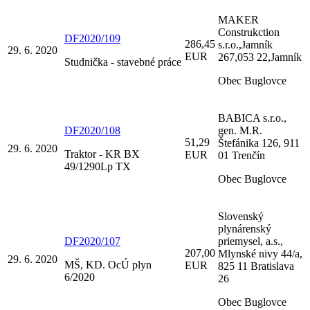
MAKER
Construkction
DF2020/109
286,45
s.r.o.,Jamník
29. 6. 2020
EUR
267,053 22,Jamník
Studnička - stavebné práce
Obec Buglovce
BABICA s.r.o.,
DF2020/108
gen. M.R.
51,29
Štefánika 126, 911
29. 6. 2020
Traktor - KR BX
EUR
01 Trenčín
49/1290Lp TX
Obec Buglovce
Slovenský
plynárenský
DF2020/107
priemysel, a.s.,
207,00
Mlynské nivy 44/a,
29. 6. 2020
MŠ, KD. OcÚ plyn
EUR
825 11 Bratislava
6/2020
26
Obec Buglovce