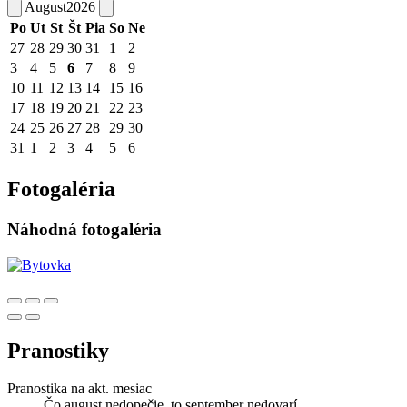
August
2026
Po
Ut
St
Št
Pia
So
Ne
27
28
29
30
31
1
2
3
4
5
6
7
8
9
10
11
12
13
14
15
16
17
18
19
20
21
22
23
24
25
26
27
28
29
30
31
1
2
3
4
5
6
Fotogaléria
Náhodná fotogaléria
Pranostiky
Pranostika na akt. mesiac
Čo august nedopečie, to september nedovarí.