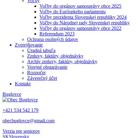
Voľby
Voľby do orgánov samosprávy obce 2025
Voľby do Euróspkeho parlamentu
Voľby prezidenta Slovenskej republiky 2024
Voľby do Národnej rady Slovenskej republiky
Voľby do orgánov samosprávy obce 2022
Referendum 2023
Ochrana osobných údajov
Zverejňovanie
Úradná tabuľa
Zmluvy, faktúry, objednávky
Archív zmluvy, faktúry, objednávky
Verejné obstarávanie
Rozpočet
Záverečný účet
Kontakt
Buglovce
+421 534 542 179
obecbuglovce@gmail.com
Verzia pre seniorov
SK
Slovensky