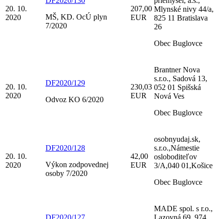
DF2020/130
priemysel, a.s.,
20. 10.
207,00
Mlynské nivy 44/a,
MŠ, KD. OcÚ plyn
2020
EUR
825 11 Bratislava
7/2020
26
Obec Buglovce
Brantner Nova
s.r.o., Sadová 13,
DF2020/129
20. 10.
230,03
052 01 Spišská
2020
EUR
Nová Ves
Odvoz KO 6/2020
Obec Buglovce
osobnyudaj.sk,
DF2020/128
s.r.o.,Námestie
20. 10.
42,00
osloboditeľov
Výkon zodpovednej
2020
EUR
3/A,040 01,Košice
osoby 7/2020
Obec Buglovce
MADE spol. s r.o.,
DF2020/127
Lazovná 69, 974