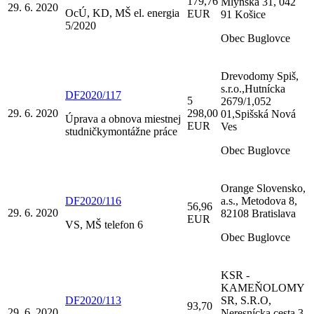
179,76
Mlynská 31, 042
29. 6. 2020
OcÚ, KD, MŠ el. energia
EUR
91 Košice
5/2020
Obec Buglovce
Drevodomy Spiš,
s.r.o.,Hutnícka
DF2020/117
5
2679/1,052
29. 6. 2020
298,00
01,Spišská Nová
Úprava a obnova miestnej
EUR
Ves
studničkymontážne práce
Obec Buglovce
Orange Slovensko,
DF2020/116
a.s., Metodova 8,
56,96
29. 6. 2020
82108 Bratislava
EUR
VS, MŠ telefon 6
Obec Buglovce
KSR -
KAMEŇOLOMY
DF2020/113
SR, S.R.O,
93,70
29. 6. 2020
Neresnícka cesta 3,