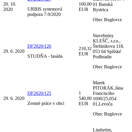
20. 10.
100,00
01 Banská
URBIS systemová
2020
EUR
Bystrica
podpora 7-9/2020
Obec Buglovce
Stavebniny
KLEŠČ, s.r.o.,
DF2020/126
Štefánikova 118,
218,32
29. 6. 2020
053 04 Spišské
EUR
STUDŇA - fasáda
Podhradie
Obec Buglovce
Marek
PITORÁK,Jána
1
DF2020/125
Francisciho
29. 6. 2020
540,00
1690/25,054
Zemné práce v obci
EUR
01,Levoča
Obec Buglovce
Lindsröm,