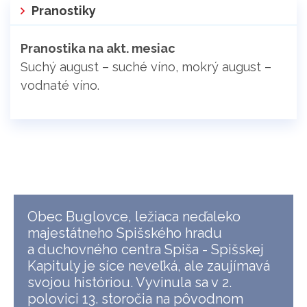
Pranostiky
Pranostika na akt. mesiac
Suchý august – suché víno, mokrý august –
vodnaté víno.
Obec Buglovce, ležiaca neďaleko
majestátneho Spišského hradu
a duchovného centra Spiša - Spišskej
Kapituly je síce neveľká, ale zaujímavá
svojou históriou. Vyvinula sa v 2.
polovici 13. storočia na pôvodnom