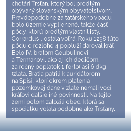
chotári Trsťan, ktorý bol predtým
obývaný slovanským obyvatelstvom.
Pravdepodobne za tatárskeho vpádu
bolo územie vyplienené, takže časť
pôdy, ktorú predtým vlastnil istý,,
Corrardus „ ostala voľná. Roku 1258 túto
pôdu o rozlohe 4 popluží daroval kráľ
Belo IV. bratom Geubulinovi
a Termanovi, ako aj ich dedičom,
za ročný poplatok 1 ferto( asi 6 dkg
)zlata. Bratia patrili k auridátorom
na Spiši, ktorí okrem platenia
pozemkovej dane v zlate nemali voči
kráľovi dalšie iné povinnosti. Na tejto
zemi potom založili obec, ktorá sa
spočiatku volala podobne ako Trsťany.