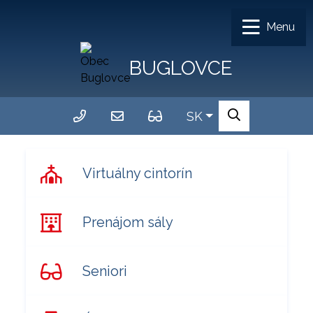
Rovno na obsah
Menu
BUGLOVCE
+421 534 542 179
obecbuglovce@gmail.com
Slovensky
SK
Verzia pre seniorov
Hľadať
Virtuálny cintorín
Prenájom sály
Seniori