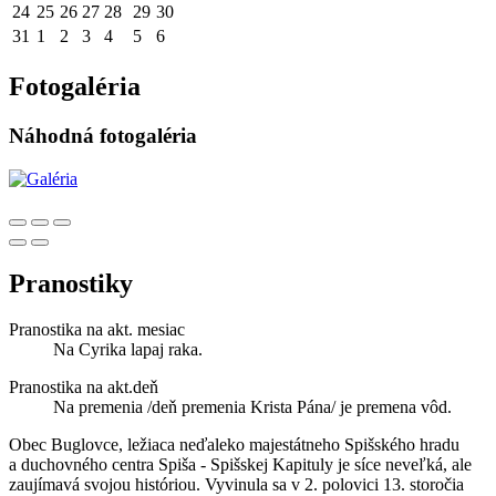
24
25
26
27
28
29
30
31
1
2
3
4
5
6
Fotogaléria
Náhodná fotogaléria
Pranostiky
Pranostika na akt. mesiac
Na Cyrika lapaj raka.
Pranostika na akt.deň
Na premenia /deň premenia Krista Pána/ je premena vôd.
Obec Buglovce, ležiaca neďaleko majestátneho Spišského hradu
a duchovného centra Spiša - Spišskej Kapituly je síce neveľká, ale
zaujímavá svojou históriou. Vyvinula sa v 2. polovici 13. storočia