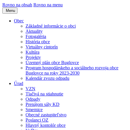
Rovno na obsah
Rovno na menu
Menu
Obec
Základné informácie o obci
Aktuality
Fotogaléria
História obce
Virtuálny cintorín
Kultúra
Projekty
Územný plán obce Buglovce
Program hospodárskeho a sociálneho rozvoja obce
Buglovce na roky 2023-2030
Kalendár zvozu odpadu
Úrad
VZN
Tlačivá na stiahnutie
Odpady
Prenájom sály KD
Smernice
Obecné zastupiteľstvo
Poslanci OZ
Hlavný kontolór obce