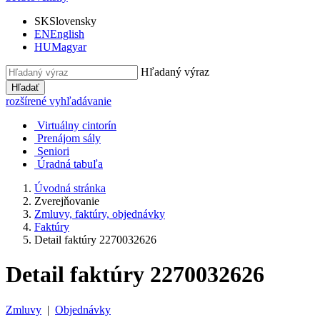
SK
Slovensky
EN
English
HU
Magyar
Hľadaný výraz
Hľadať
rozšírené vyhľadávanie
Virtuálny cintorín
Prenájom sály
Seniori
Úradná tabuľa
Úvodná stránka
Zverejňovanie
Zmluvy, faktúry, objednávky
Faktúry
Detail faktúry 2270032626
Detail faktúry 2270032626
Zmluvy
|
Objednávky