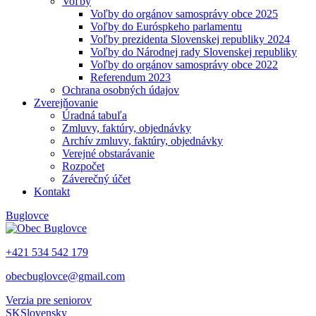
Voľby
Voľby do orgánov samosprávy obce 2025
Voľby do Euróspkeho parlamentu
Voľby prezidenta Slovenskej republiky 2024
Voľby do Národnej rady Slovenskej republiky
Voľby do orgánov samosprávy obce 2022
Referendum 2023
Ochrana osobných údajov
Zverejňovanie
Úradná tabuľa
Zmluvy, faktúry, objednávky
Archív zmluvy, faktúry, objednávky
Verejné obstarávanie
Rozpočet
Záverečný účet
Kontakt
Buglovce
+421 534 542 179
obecbuglovce@gmail.com
Verzia pre seniorov
SK
Slovensky