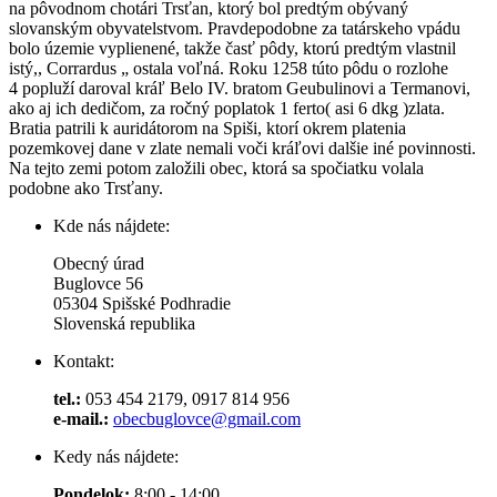
na pôvodnom chotári Trsťan, ktorý bol predtým obývaný
slovanským obyvatelstvom. Pravdepodobne za tatárskeho vpádu
bolo územie vyplienené, takže časť pôdy, ktorú predtým vlastnil
istý,, Corrardus „ ostala voľná. Roku 1258 túto pôdu o rozlohe
4 popluží daroval kráľ Belo IV. bratom Geubulinovi a Termanovi,
ako aj ich dedičom, za ročný poplatok 1 ferto( asi 6 dkg )zlata.
Bratia patrili k auridátorom na Spiši, ktorí okrem platenia
pozemkovej dane v zlate nemali voči kráľovi dalšie iné povinnosti.
Na tejto zemi potom založili obec, ktorá sa spočiatku volala
podobne ako Trsťany.
Kde nás nájdete:
Obecný úrad
Buglovce 56
05304 Spišské Podhradie
Slovenská republika
Kontakt:
tel.:
053 454 2179, 0917 814 956
e-mail.:
obecbuglovce@gmail.com
Kedy nás nájdete:
Pondelok:
8:00 - 14:00