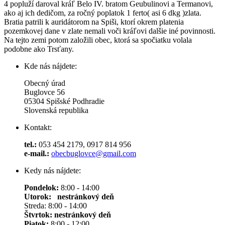
4 popluží daroval kráľ Belo IV. bratom Geubulinovi a Termanovi,
ako aj ich dedičom, za ročný poplatok 1 ferto( asi 6 dkg )zlata.
Bratia patrili k auridátorom na Spiši, ktorí okrem platenia
pozemkovej dane v zlate nemali voči kráľovi dalšie iné povinnosti.
Na tejto zemi potom založili obec, ktorá sa spočiatku volala
podobne ako Trsťany.
Kde nás nájdete:
Obecný úrad
Buglovce 56
05304 Spišské Podhradie
Slovenská republika
Kontakt:
tel.:
053 454 2179, 0917 814 956
e-mail.:
obecbuglovce@gmail.com
Kedy nás nájdete:
Pondelok:
8:00 - 14:00
Utorok: nestránkový deň
Streda: 8:00 - 14:00
Štvrtok:
nestránkový deň
Piatok:
8:00 - 12:00