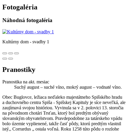
Fotogaléria
Náhodná fotogaléria
Kultúrny dom - svadby 1
Pranostiky
Pranostika na akt. mesiac
Suchý august – suché víno, mokrý august – vodnaté víno.
Obec Buglovce, ležiaca neďaleko majestátneho Spišského hradu
a duchovného centra Spiša - Spišskej Kapituly je síce neveľká, ale
zaujímavá svojou históriou. Vyvinula sa v 2. polovici 13. storočia
na pôvodnom chotári Trsťan, ktorý bol predtým obývaný
slovanským obyvatelstvom. Pravdepodobne za tatárskeho vpádu
bolo územie vyplienené, takže časť pôdy, ktorú predtým vlastnil
istý,, Corrardus „ ostala voľná. Roku 1258 túto pôdu o rozlohe