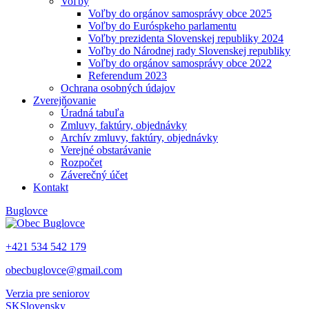
Voľby
Voľby do orgánov samosprávy obce 2025
Voľby do Euróspkeho parlamentu
Voľby prezidenta Slovenskej republiky 2024
Voľby do Národnej rady Slovenskej republiky
Voľby do orgánov samosprávy obce 2022
Referendum 2023
Ochrana osobných údajov
Zverejňovanie
Úradná tabuľa
Zmluvy, faktúry, objednávky
Archív zmluvy, faktúry, objednávky
Verejné obstarávanie
Rozpočet
Záverečný účet
Kontakt
Buglovce
+421 534 542 179
obecbuglovce@gmail.com
Verzia pre seniorov
SK
Slovensky