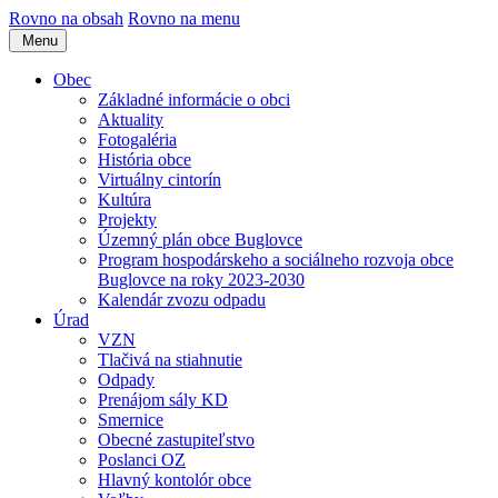
Rovno na obsah
Rovno na menu
Menu
Obec
Základné informácie o obci
Aktuality
Fotogaléria
História obce
Virtuálny cintorín
Kultúra
Projekty
Územný plán obce Buglovce
Program hospodárskeho a sociálneho rozvoja obce
Buglovce na roky 2023-2030
Kalendár zvozu odpadu
Úrad
VZN
Tlačivá na stiahnutie
Odpady
Prenájom sály KD
Smernice
Obecné zastupiteľstvo
Poslanci OZ
Hlavný kontolór obce