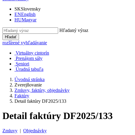
SK
Slovensky
EN
English
HU
Magyar
Hľadaný výraz
Hľadať
rozšírené vyhľadávanie
Virtuálny cintorín
Prenájom sály
Seniori
Úradná tabuľa
Úvodná stránka
Zverejňovanie
Zmluvy, faktúry, objednávky
Faktúry
Detail faktúry DF2025/133
Detail faktúry DF2025/133
Zmluvy
|
Objednávky